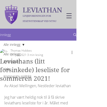
LEVIATHAN
LINJEFORENINGEN FOR
STATSVITENSKAP VED NTNU
Innlegg
Alle innlegg
Thomas Hobbes
Alle innlegg
21. juli 2021
3 min lesing
Leviathans (litt
Demokrati
forsinkede) leseliste for
Valg
Komparativ politikk
sommeren 2021!
Av Aksel Mellingen, Nestleder leviathan
Jeg har vært heldig nok til å få skrive 
leviathans leseliste for i år. Målet med 