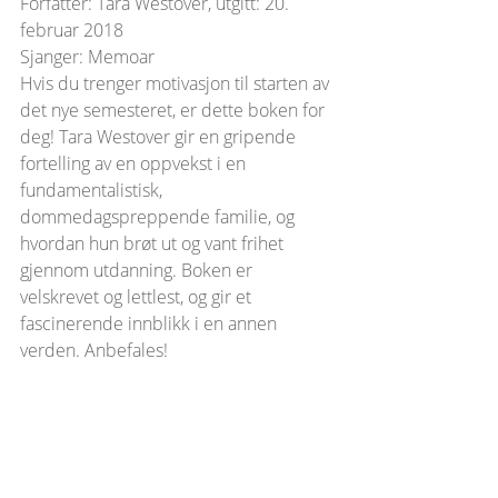
Forfatter: Tara Westover, utgitt: 20. 
februar 2018
Sjanger: Memoar
Hvis du trenger motivasjon til starten av 
det nye semesteret, er dette boken for 
deg! Tara Westover gir en gripende 
fortelling av en oppvekst i en 
fundamentalistisk, 
dommedagspreppende familie, og 
hvordan hun brøt ut og vant frihet 
gjennom utdanning. Boken er 
velskrevet og lettlest, og gir et 
fascinerende innblikk i en annen 
verden. Anbefales!