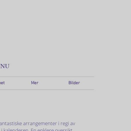
TNU
net
Mer
Bilder
ntastiske arrangementer i regi av
i kalenderen. En enklere oversikt