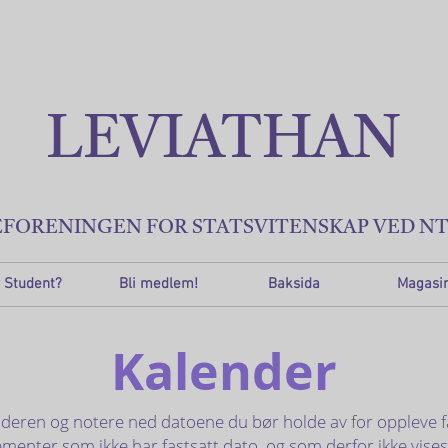
LEVIATHAN
EFORENINGEN FOR STATSVITENSKAP VED N
 Student?
Bli medlem!
Baksida
Magasi
Kalender
deren og notere ned datoene du bør holde av for oppleve fa
enter som ikke har fastsatt dato, og som derfor ikke vises 